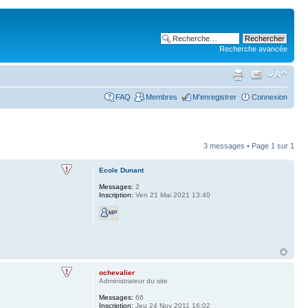
Recherche avancée
FAQ
Membres
M’enregistrer
Connexion
3 messages • Page
1
sur
1
Ecole Dunant
Messages:
2
Inscription:
Ven 21 Mai 2021 13:40
ochevalier
Administrateur du site
Messages:
66
Inscription:
Jeu 24 Nov 2011 16:02