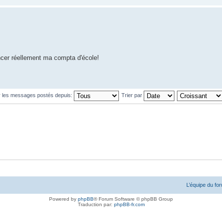
ncer réellement ma compta d'école!
r les messages postés depuis:
Trier par
L’équipe du fo
Powered by
phpBB
® Forum Software © phpBB Group
Traduction par:
phpBB-fr.com