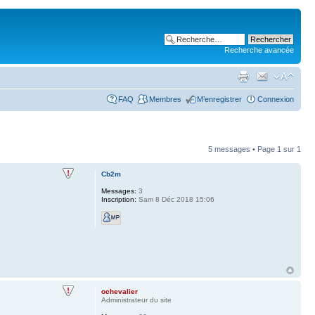
Recherche avancée
FAQ
Membres
M’enregistrer
Connexion
5 messages • Page
1
sur
1
Cb2m
Messages:
3
Inscription:
Sam 8 Déc 2018 15:06
ochevalier
Administrateur du site