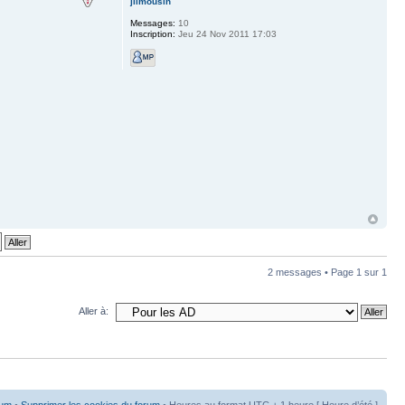
jlimousin
Messages:
10
Inscription:
Jeu 24 Nov 2011 17:03
2 messages • Page
1
sur
1
Aller à:
rum
•
Supprimer les cookies du forum
• Heures au format UTC + 1 heure [ Heure d’été ]