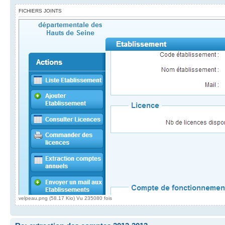
FICHIERS JOINTS
velpeau.png (58.17 Kio) Vu 235080 fois