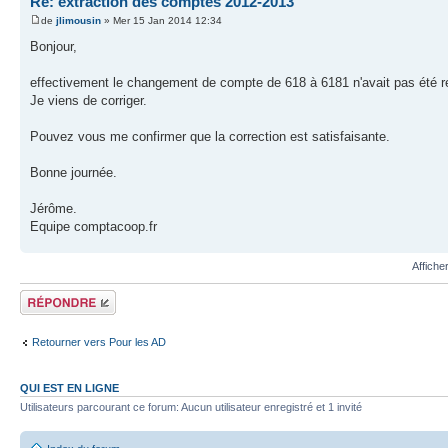
Re: extraction des comptes 2012-2013
de
jlimousin
» Mer 15 Jan 2014 12:34
Bonjour,
effectivement le changement de compte de 618 à 6181 n'avait pas été rep
Je viens de corriger.
Pouvez vous me confirmer que la correction est satisfaisante.
Bonne journée.
Jérôme.
Equipe comptacoop.fr
Affiche
Répondre
Retourner vers Pour les AD
QUI EST EN LIGNE
Utilisateurs parcourant ce forum: Aucun utilisateur enregistré et 1 invité