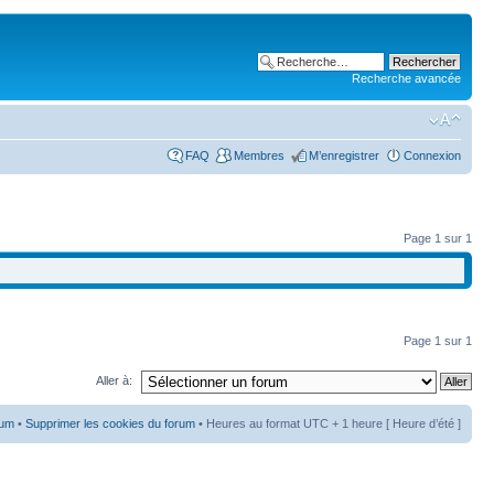
Recherche avancée
FAQ
Membres
M’enregistrer
Connexion
Page
1
sur
1
Page
1
sur
1
Aller à:
rum
•
Supprimer les cookies du forum
• Heures au format UTC + 1 heure [ Heure d’été ]