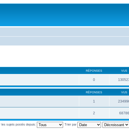
RÉPONSES
VUS
0
13052
RÉPONSES
VUS
1
23499
2
6878
r les sujets postés depuis:
Trier par