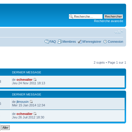
Recherche avancée
FAQ
Membres
M’enregistrer
Connexion
2 sujets • Page
1
sur
1
DERNIER MESSAGE
de
ochevalier
3
Jeu 24 Nov 2011 18:13
DERNIER MESSAGE
de
jlimousin
6
Mer 15 Jan 2014 12:34
de
ochevalier
6
Jeu 26 Juil 2012 18:30