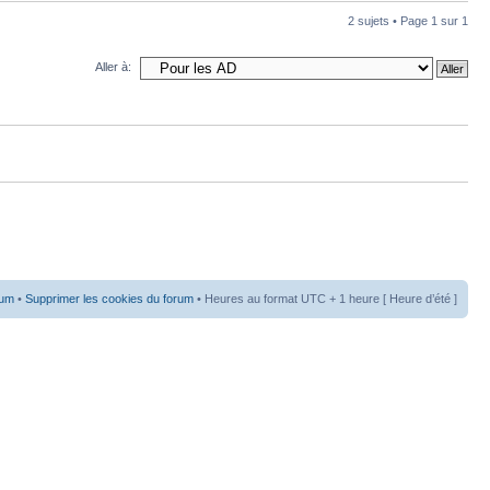
2 sujets • Page
1
sur
1
Aller à:
rum
•
Supprimer les cookies du forum
• Heures au format UTC + 1 heure [ Heure d’été ]