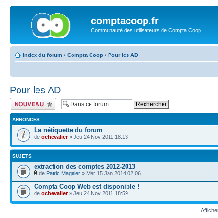
comptacoop.fr
Communauté des utilisateurs de Compta Coop
Index du forum
‹
Compta Coop
‹
Pour les AD
Pour les AD
Ecrire un nouveau
sujet
ANNONCES
La nétiquette du forum
de
ochevalier
» Jeu 24 Nov 2011 18:13
SUJETS
extraction des comptes 2012-2013
de
Patric Magnier
» Mer 15 Jan 2014 02:06
Compta Coop Web est disponible !
de
ochevalier
» Jeu 24 Nov 2011 18:59
Affiche