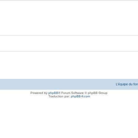
L’équipe du fo
Powered by
phpBB
® Forum Software © phpBB Group
Traduction par:
phpBB-fr.com