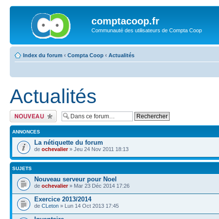
comptacoop.fr
Communauté des utilisateurs de Compta Coop
Index du forum
‹
Compta Coop
‹
Actualités
Actualités
Ecrire un nouveau
sujet
ANNONCES
La nétiquette du forum
de
ochevalier
» Jeu 24 Nov 2011 18:13
SUJETS
Nouveau serveur pour Noel
de
ochevalier
» Mar 23 Déc 2014 17:26
Exercice 2013/2014
de
CLeton
» Lun 14 Oct 2013 17:45