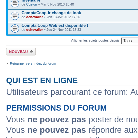
Inventaire
de
CLeton
» Mar 5 Nov 2013 15:40
ComptaCoop.fr change de look
de
ochevalier
» Ven 13 Avr 2012 17:26
Compta Coop Web est disponible !
de
ochevalier
» Jeu 24 Nov 2011 18:33
Afficher les sujets postés depuis:
Ecrire un nouveau
sujet
Retourner vers Index du forum
QUI EST EN LIGNE
Utilisateurs parcourant ce forum: Au
PERMISSIONS DU FORUM
Vous
ne pouvez pas
poster de no
Vous
ne pouvez pas
répondre aux