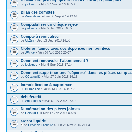
Utiliser comptacoop quand l'occe31 ne le propose plus
de
joelpince
» Mer 27 Nov 2019 10:58
Bilan des comptes
de
Amandines
» Lun 30 Sep 2019 12:51
Comptabiliser un chèque rejeté
de
joelpince
» Mer 9 Jan 2019 10:32
Compte à réinitialiser
de
Cb2m
» Jeu 13 Déc 2018 16:56
Clôturer l'année avec des dépenses non pointées
de
JPince
» Ven 30 Aoû 2013 20:07
Comment renouveler l'abonnement ?
de
joelpince
» Mer 5 Sep 2018 17:14
Comment supprimer une "dépense" dans les pièces compta
de
CCayssilié
» Mer 27 Juin 2018 16:15
Immobilisation à supprimer
de
Neo68120
» Ven 9 Mar 2018 10:42
debit/credit
de
Amandines
» Mar 6 Fév 2018 13:07
Numérotation des pièces jointes
de
Help MPC
» Mar 17 Jan 2017 00:30
argent liquide
de
Ecole de Larreule
» Lun 28 Nov 2016 21:04