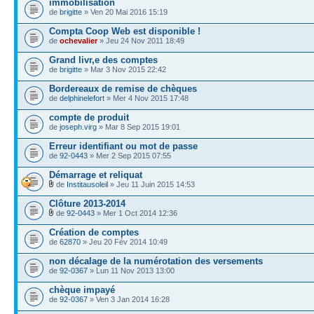
immobilisation
de
brigitte
» Ven 20 Mai 2016 15:19
Compta Coop Web est disponible !
de
ochevalier
» Jeu 24 Nov 2011 18:49
Grand livr,e des comptes
de
brigitte
» Mar 3 Nov 2015 22:42
Bordereaux de remise de chèques
de
delphinelefort
» Mer 4 Nov 2015 17:48
compte de produit
de
joseph.virg
» Mar 8 Sep 2015 19:01
Erreur identifiant ou mot de passe
de
92-0443
» Mer 2 Sep 2015 07:55
Démarrage et reliquat
de
Institausoleil
» Jeu 11 Juin 2015 14:53
Clôture 2013-2014
de
92-0443
» Mer 1 Oct 2014 12:36
Création de comptes
de
62870
» Jeu 20 Fév 2014 10:49
non décalage de la numérotation des versements
de
92-0367
» Lun 11 Nov 2013 13:00
chèque impayé
de
92-0367
» Ven 3 Jan 2014 16:28