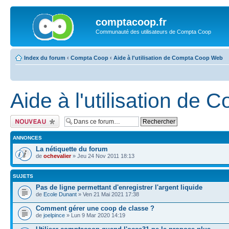
comptacoop.fr
Communauté des utilisateurs de Compta Coop
Index du forum
‹
Compta Coop
‹
Aide à l'utilisation de Compta Coop Web
Aide à l'utilisation d
Ecrire un nouveau
sujet
ANNONCES
La nétiquette du forum
de
ochevalier
» Jeu 24 Nov 2011 18:13
SUJETS
Pas de ligne permettant d'enregistrer l'argent liquide
de
Ecole Dunant
» Ven 21 Mai 2021 17:38
Comment gérer une coop de classe ?
de
joelpince
» Lun 9 Mar 2020 14:19