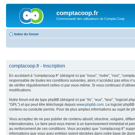
comptacoop.fr
Communauté des utilisateurs de Compta Coop
Index du forum
comptacoop.fr - Inscription
En accédant à “comptacoop.fr” (désigné ici par “nous”, “notre”, “nos”, “compt
responsable de toutes les conditions suivantes, alors n’accédez pas et/ou n’u
de vérifier régulièrement celles-ci par vous-même. Si vous continuez d’utili
modifications.
Notre forum est de type phpBB (désigné ici par “ils”, “eux”, “leur”, “logiciel
“GPL”) et qui peut être téléchargé depuis
www.phpbb.com
. Le logiciel phpB
contenu ou conduite permis. Pour de plus amples informations au sujet de p
Vous acceptez de ne pas publier de contenu abusif, obscène, vulgaire, diffama
internationales. Le faire peut vous mener à un bannissement immédiat et perm
au renforcement de ces conditions. Vous acceptez que “comptacoop.fr” supprim
informations que vous avez entrées soient stockées dans notre base de donné