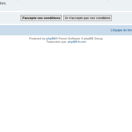
ées.
L’équipe du fo
Powered by
phpBB
® Forum Software © phpBB Group
Traduction par:
phpBB-fr.com