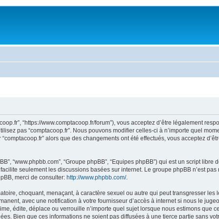
acoop.fr”, “https://www.comptacoop.fr/forum”), vous acceptez d’être légalement res
tilisez pas “comptacoop.fr”. Nous pouvons modifier celles-ci à n’importe quel momen
ser “comptacoop.fr” alors que des changements ont été effectués, vous acceptez d’ê
 phpBB”, “www.phpbb.com”, “Groupe phpBB”, “Equipes phpBB”) qui est un script libre d
B facilite seulement les discussions basées sur internet. Le groupe phpBB n’est 
hpBB, merci de consulter:
http://www.phpbb.com/
.
toire, choquant, menaçant, à caractère sexuel ou autre qui peut transgresser les l
anent, avec une notification à votre fournisseur d’accès à internet si nous le jug
e, édite, déplace ou verrouille n’importe quel sujet lorsque nous estimons que cela
es. Bien que ces informations ne soient pas diffusées à une tierce partie sans vo