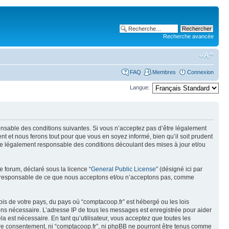
Recherche avancée
FAQ
Membres
Connexion
Langue:
ponsable des conditions suivantes. Si vous n’acceptez pas d’être légalement
t et nous ferons tout pour que vous en soyez informé, bien qu’il soit prudent
tre légalement responsable des conditions découlant des mises à jour et/ou
e forum, déclaré sous la licence “
General Public License
” (désigné ici par
pas responsable de ce que nous acceptons et/ou n’acceptons pas, comme
ois de votre pays, du pays où “comptacoop.fr” est hébergé ou les lois
eons nécessaire. L’adresse IP de tous les messages est enregistrée pour aider
 est nécessaire. En tant qu’utilisateur, vous acceptez que toutes les
tre consentement, ni “comptacoop.fr”, ni phpBB ne pourront être tenus comme