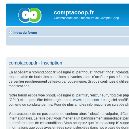
comptacoop.fr
Communauté des utilisateurs de Compta Coop
Index du forum
comptacoop.fr - Inscription
En accédant à “comptacoop.fr” (désigné ici par “nous”, “notre”, “nos”, “compt
responsable de toutes les conditions suivantes, alors n’accédez pas et/ou n’u
de vérifier régulièrement celles-ci par vous-même. Si vous continuez d’utili
modifications.
Notre forum est de type phpBB (désigné ici par “ils”, “eux”, “leur”, “logiciel
“GPL”) et qui peut être téléchargé depuis
www.phpbb.com
. Le logiciel phpB
contenu ou conduite permis. Pour de plus amples informations au sujet de p
Vous acceptez de ne pas publier de contenu abusif, obscène, vulgaire, diffama
internationales. Le faire peut vous mener à un bannissement immédiat et perm
au renforcement de ces conditions. Vous acceptez que “comptacoop.fr” supprim
informations que vous avez entrées soient stockées dans notre base de donné