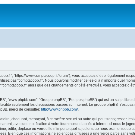
acoop.fr”, “https://www.comptacoop.fr/forum”), vous acceptez d’être légalement res
tilisez pas “comptacoop.fr”. Nous pouvons modifier celles-ci à n’importe quel momen
ser “comptacoop.fr” alors que des changements ont été effectués, vous acceptez d’ê
 phpBB”, “www.phpbb.com”, “Groupe phpBB”, “Equipes phpBB”) qui est un script libre d
B facilite seulement les discussions basées sur internet. Le groupe phpBB n’est 
hpBB, merci de consulter:
http://www.phpbb.com/
.
toire, choquant, menaçant, à caractère sexuel ou autre qui peut transgresser les l
anent, avec une notification à votre fournisseur d’accès à internet si nous le jug
e, édite, déplace ou verrouille n’importe quel sujet lorsque nous estimons que cela
es. Bien que ces informations ne soient pas diffusées à une tierce partie sans vo