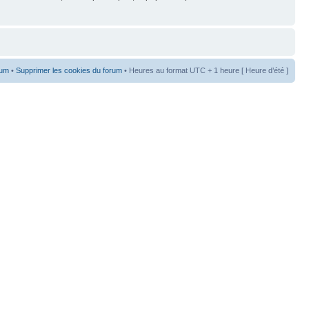
rum
•
Supprimer les cookies du forum
• Heures au format UTC + 1 heure [ Heure d’été ]