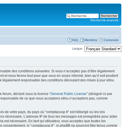
Recherche avancée
FAQ
Membres
Connexion
Langue:
ponsable des conditions suivantes. Si vous n’acceptez pas d’être légalement
t et nous ferons tout pour que vous en soyez informé, bien qu’il soit prudent
tre légalement responsable des conditions découlant des mises à jour et/ou
e forum, déclaré sous la licence “
General Public License
” (désigné ici par
pas responsable de ce que nous acceptons et/ou n’acceptons pas, comme
ois de votre pays, du pays où “comptacoop.fr” est hébergé ou les lois
eons nécessaire. L’adresse IP de tous les messages est enregistrée pour aider
 est nécessaire. En tant qu’utilisateur, vous acceptez que toutes les
tre consentement, ni “comptacoop.fr”, ni phpBB ne pourront être tenus comme