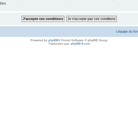
ées.
L’équipe du fo
Powered by
phpBB
® Forum Software © phpBB Group
Traduction par:
phpBB-fr.com