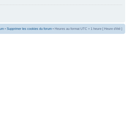
rum
•
Supprimer les cookies du forum
• Heures au format UTC + 1 heure [ Heure d’été ]