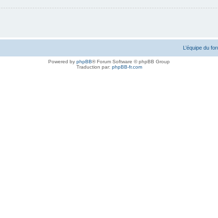
L’équipe du fo
Powered by
phpBB
® Forum Software © phpBB Group
Traduction par:
phpBB-fr.com