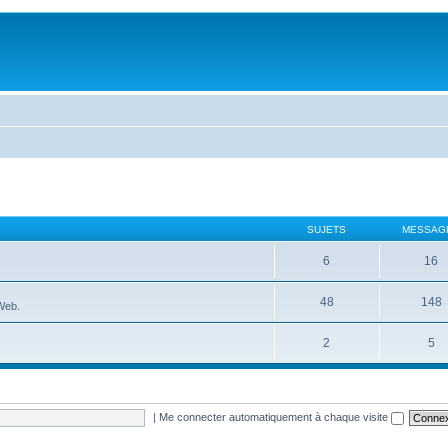
SUJETS
MESSAG
6
16
48
148
 Web.
2
5
|
Me connecter automatiquement à chaque visite