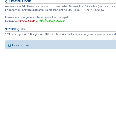
QUI EST EN LIGNE
Au total il y a
14
utilisateurs en ligne :: 0 enregistré, 0 invisible et 14 invités (basées sur 
Le record du nombre d’utilisateurs en ligne est de
699
, le Jeu 4 Déc 2025 01:57
Utilisateurs enregistrés : Aucun utilisateur enregistré
Légende:
Administrateurs
,
Modérateurs globaux
STATISTIQUES
169
message(s) •
56
sujet(s) •
202
membre(s) • L’utilisateur enregistré le plus récent es
Index du forum