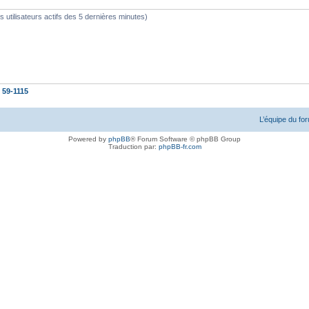
les utilisateurs actifs des 5 dernières minutes)
t
59-1115
L’équipe du fo
Powered by
phpBB
® Forum Software © phpBB Group
Traduction par:
phpBB-fr.com