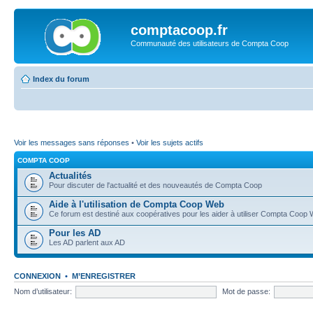
comptacoop.fr
Communauté des utilisateurs de Compta Coop
Index du forum
Voir les messages sans réponses
•
Voir les sujets actifs
COMPTA COOP
Actualités
Pour discuter de l'actualité et des nouveautés de Compta Coop
Aide à l'utilisation de Compta Coop Web
Ce forum est destiné aux coopératives pour les aider à utiliser Compta Coop
Pour les AD
Les AD parlent aux AD
CONNEXION
•
M’ENREGISTRER
Nom d’utilisateur:
Mot de passe: