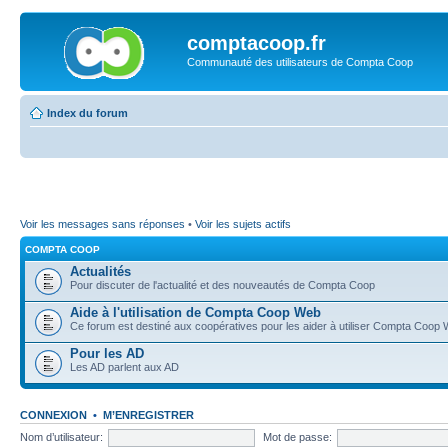
comptacoop.fr
Communauté des utilisateurs de Compta Coop
Index du forum
Voir les messages sans réponses
•
Voir les sujets actifs
COMPTA COOP
Actualités
Pour discuter de l'actualité et des nouveautés de Compta Coop
Aide à l'utilisation de Compta Coop Web
Ce forum est destiné aux coopératives pour les aider à utiliser Compta Coop
Pour les AD
Les AD parlent aux AD
CONNEXION
•
M’ENREGISTRER
Nom d’utilisateur:
Mot de passe: