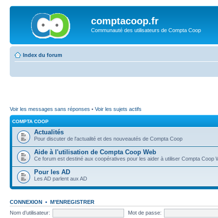
comptacoop.fr
Communauté des utilisateurs de Compta Coop
Index du forum
Voir les messages sans réponses
•
Voir les sujets actifs
COMPTA COOP
Actualités
Pour discuter de l'actualité et des nouveautés de Compta Coop
Aide à l'utilisation de Compta Coop Web
Ce forum est destiné aux coopératives pour les aider à utiliser Compta Coop
Pour les AD
Les AD parlent aux AD
CONNEXION
•
M’ENREGISTRER
Nom d’utilisateur:
Mot de passe: