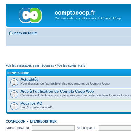
comptacoop.fr
Communauté des utilisateurs de Compta Coop
Index du forum
Voir les messages sans réponses
•
Voir les sujets actifs
COMPTA COOP
Actualités
Pour discuter de l'actualité et des nouveautés de Compta Coop
Aide à l'utilisation de Compta Coop Web
Ce forum est destiné aux coopératives pour les aider à utiliser Compta Coop
Pour les AD
Les AD parlent aux AD
CONNEXION
•
M’ENREGISTRER
Nom d’utilisateur:
Mot de passe: