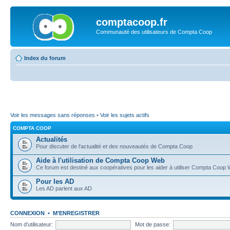
comptacoop.fr
Communauté des utilisateurs de Compta Coop
Index du forum
Voir les messages sans réponses
•
Voir les sujets actifs
COMPTA COOP
Actualités
Pour discuter de l'actualité et des nouveautés de Compta Coop
Aide à l'utilisation de Compta Coop Web
Ce forum est destiné aux coopératives pour les aider à utiliser Compta Coop
Pour les AD
Les AD parlent aux AD
CONNEXION
•
M’ENREGISTRER
Nom d’utilisateur:
Mot de passe: