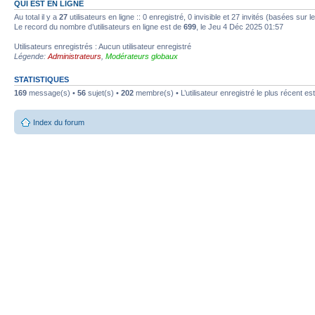
QUI EST EN LIGNE
Au total il y a
27
utilisateurs en ligne :: 0 enregistré, 0 invisible et 27 invités (basées sur 
Le record du nombre d’utilisateurs en ligne est de
699
, le Jeu 4 Déc 2025 01:57
Utilisateurs enregistrés : Aucun utilisateur enregistré
Légende:
Administrateurs
,
Modérateurs globaux
STATISTIQUES
169
message(s) •
56
sujet(s) •
202
membre(s) • L’utilisateur enregistré le plus récent es
Index du forum