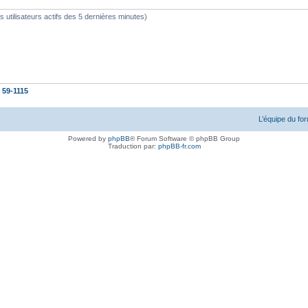
les utilisateurs actifs des 5 dernières minutes)
t
59-1115
L’équipe du fo
Powered by
phpBB
® Forum Software © phpBB Group
Traduction par:
phpBB-fr.com