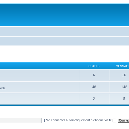
SUJETS
MESSAG
6
16
48
148
 Web.
2
5
|
Me connecter automatiquement à chaque visite