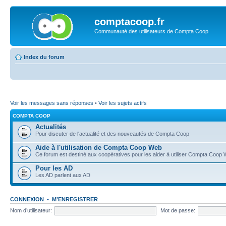
comptacoop.fr
Communauté des utilisateurs de Compta Coop
Index du forum
Voir les messages sans réponses
•
Voir les sujets actifs
COMPTA COOP
Actualités
Pour discuter de l'actualité et des nouveautés de Compta Coop
Aide à l'utilisation de Compta Coop Web
Ce forum est destiné aux coopératives pour les aider à utiliser Compta Coop
Pour les AD
Les AD parlent aux AD
CONNEXION
•
M’ENREGISTRER
Nom d’utilisateur:
Mot de passe: