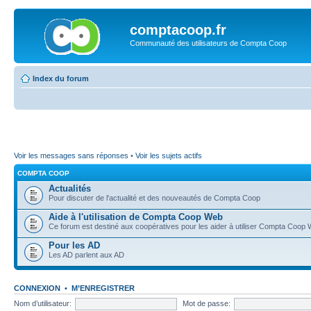
comptacoop.fr
Communauté des utilisateurs de Compta Coop
Index du forum
Voir les messages sans réponses
•
Voir les sujets actifs
COMPTA COOP
Actualités
Pour discuter de l'actualité et des nouveautés de Compta Coop
Aide à l'utilisation de Compta Coop Web
Ce forum est destiné aux coopératives pour les aider à utiliser Compta Coop
Pour les AD
Les AD parlent aux AD
CONNEXION
•
M’ENREGISTRER
Nom d’utilisateur:
Mot de passe: