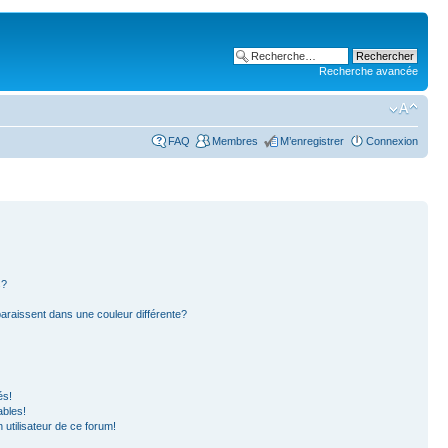
Recherche avancée
FAQ
Membres
M’enregistrer
Connexion
s?
paraissent dans une couleur différente?
és!
ables!
n utilisateur de ce forum!