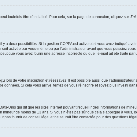
ut toutefois être réinitialisé. Pour cela, sur la page de connexion, cliquez sur
J’ai
, il y a deux possibilités. Si la gestion COPPA est active et si vous avez indiqué avoi
n soit activée par vous-même ou par l’administrateur avant que vous puissiez vous c
 peut que vous ayez fourni une adresse incorrecte ou que l’e-mail ait été traité par u
u lors de votre inscription et réessayez. Il est possible aussi que l’administrateur 
 de données. Si cela vous arrive, tentez de vous réinscrire et soyez plus investi dans
tats-Unis qui dit que les sites Internet pouvant recueillir des informations de mi
r un mineur de moins de 13 ans. Si vous n’êtes pas sûr que cela s’applique à vous, l
 pas fournir de conseil légal et ne saurait être contactée pour des questions légal