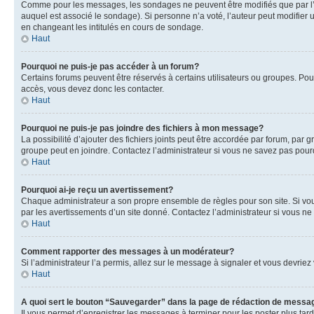
Comme pour les messages, les sondages ne peuvent être modifiés que par l’a
auquel est associé le sondage). Si personne n’a voté, l’auteur peut modifier
en changeant les intitulés en cours de sondage.
Haut
Pourquoi ne puis-je pas accéder à un forum?
Certains forums peuvent être réservés à certains utilisateurs ou groupes. Pour
accès, vous devez donc les contacter.
Haut
Pourquoi ne puis-je pas joindre des fichiers à mon message?
La possibilité d’ajouter des fichiers joints peut être accordée par forum, par g
groupe peut en joindre. Contactez l’administrateur si vous ne savez pas pourq
Haut
Pourquoi ai-je reçu un avertissement?
Chaque administrateur a son propre ensemble de règles pour son site. Si vou
par les avertissements d’un site donné. Contactez l’administrateur si vous n
Haut
Comment rapporter des messages à un modérateur?
Si l’administrateur l’a permis, allez sur le message à signaler et vous devri
Haut
A quoi sert le bouton “Sauvegarder” dans la page de rédaction de messa
Il vous permet d’enregistrer les messages à terminer pour les poster plus tard