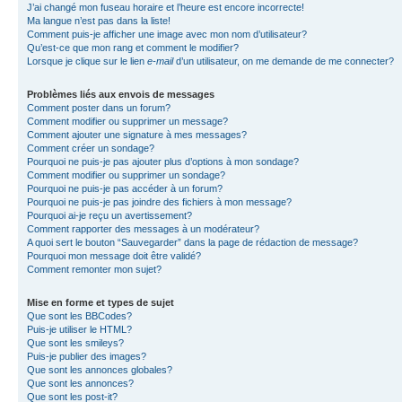
J’ai changé mon fuseau horaire et l’heure est encore incorrecte!
Ma langue n’est pas dans la liste!
Comment puis-je afficher une image avec mon nom d’utilisateur?
Qu’est-ce que mon rang et comment le modifier?
Lorsque je clique sur le lien
e-mail
d’un utilisateur, on me demande de me connecter?
Problèmes liés aux envois de messages
Comment poster dans un forum?
Comment modifier ou supprimer un message?
Comment ajouter une signature à mes messages?
Comment créer un sondage?
Pourquoi ne puis-je pas ajouter plus d’options à mon sondage?
Comment modifier ou supprimer un sondage?
Pourquoi ne puis-je pas accéder à un forum?
Pourquoi ne puis-je pas joindre des fichiers à mon message?
Pourquoi ai-je reçu un avertissement?
Comment rapporter des messages à un modérateur?
A quoi sert le bouton “Sauvegarder” dans la page de rédaction de message?
Pourquoi mon message doit être validé?
Comment remonter mon sujet?
Mise en forme et types de sujet
Que sont les BBCodes?
Puis-je utiliser le HTML?
Que sont les smileys?
Puis-je publier des images?
Que sont les annonces globales?
Que sont les annonces?
Que sont les post-it?