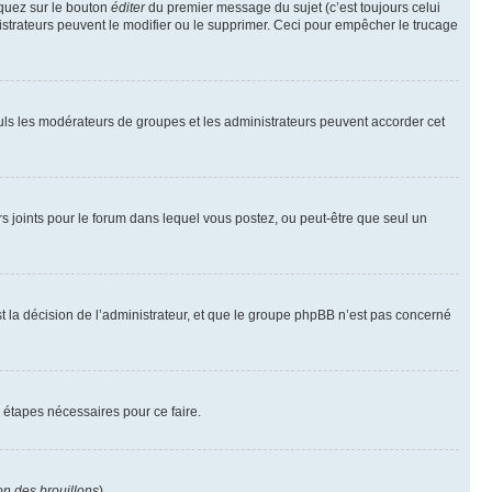
iquez sur le bouton
éditer
du premier message du sujet (c’est toujours celui
istrateurs peuvent le modifier ou le supprimer. Ceci pour empêcher le trucage
Seuls les modérateurs de groupes et les administrateurs peuvent accorder cet
iers joints pour le forum dans lequel vous postez, ou peut-être que seul un
 la décision de l’administrateur, et que le groupe phpBB n’est pas concerné
 étapes nécessaires pour ce faire.
on des brouillons
).