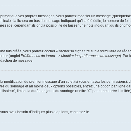
pprimer que vos propres messages. Vous pouvez modifier un message (quelquefois d
xte s’affichera en bas du message indiquant qu’il a été édité, le nombre de fois qu’
age, cependant ils ont la possibilité de laisser une note indiquant qu’ils ont modi
 Une fois créée, vous pouvez cocher
Attacher sa signature
sur le formulaire de réda
ateur (onglet
Préférences du forum --> Modifier les préférences de message
). Par 
rédaction de message.
u la modification du premier message d’un sujet (si vous en avez les permissions), c
titre du sondage et au moins deux options possibles, entrez une option par ligne
tilisateur”, limiter la durée en jours du sondage (mettre “0” pour une durée illimitée)
vous avez besoin d’indiquer plus d’options, contactez-le.