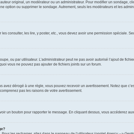
uteur original, un modérateur ou un administrateur. Pour modifier un sondage, cl
 une option ou supprimer le sondage. Autrement, seuls les modérateurs et les admin
 les consulter, les lire, y poster, etc., vous devez avoir une permission spéciale. 
roupe, ou par utilisateur. L’administrateur peut ne pas avoir autorisé l’ajout de fich
uoi vous ne pouvez pas ajouter de fichiers joints sur un forum.
s avez dérogé à une règle, vous pouvez recevoir un avertissement. Notez que c’est
e comprenez pas les raisons de votre avertissement.
ez voir un bouton pour rapporter le message. En cliquant dessus, vous accéderez aux
ge?
. Pour les recharger, allez dans le panneau de l’utilisateur (onglet
Aperçu --> Gesti