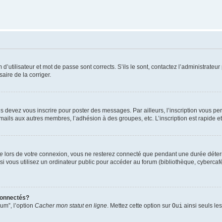
utilisateur et mot de passe sont corrects. S’ils le sont, contactez l’administrateur 
saire de la corriger.
s devez vous inscrire pour poster des messages. Par ailleurs, l’inscription vous p
mails aux autres membres, l’adhésion à des groupes, etc. L’inscription est rapide e
te
lors de votre connexion, vous ne resterez connecté que pendant une durée déterm
vous utilisez un ordinateur public pour accéder au forum (bibliothèque, cybercafé, u
connectés?
rum”, l’option
Cacher mon statut en ligne
. Mettez cette option sur
Oui
ainsi seuls le