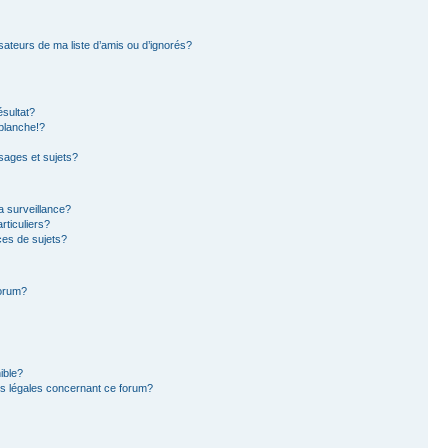
sateurs de ma liste d’amis ou d’ignorés?
sultat?
blanche!?
ages et sujets?
la surveillance?
rticuliers?
es de sujets?
forum?
ible?
ns légales concernant ce forum?