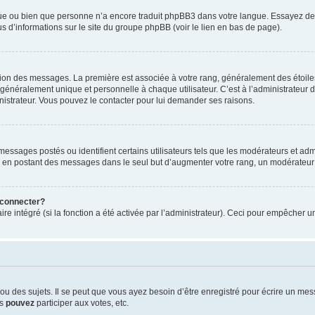
ngue ou bien que personne n’a encore traduit phpBB3 dans votre langue. Essayez de d
us d’informations sur le site du groupe phpBB (voir le lien en bas de page).
ation des messages. La première est associée à votre rang, généralement des étoile
éralement unique et personnelle à chaque utilisateur. C’est à l’administrateur d’ac
inistrateur. Vous pouvez le contacter pour lui demander ses raisons.
essages postés ou identifient certains utilisateurs tels que les modérateurs et admi
ums en postant des messages dans le seul but d’augmenter votre rang, un modérateu
 connecter?
ire intégré (si la fonction a été activée par l’administrateur). Ceci pour empêcher un
 des sujets. Il se peut que vous ayez besoin d’être enregistré pour écrire un mes
us
pouvez
participer aux votes, etc.