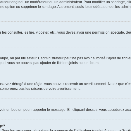
uteur original, un modérateur ou un administrateur. Pour modifier un sondage, cl
 une option ou supprimer le sondage. Autrement, seuls les modérateurs et les admin
 les consulter, les lire, y poster, etc., vous devez avoir une permission spéciale. 
roupe, ou par utilisateur. L’administrateur peut ne pas avoir autorisé l’ajout de fich
uoi vous ne pouvez pas ajouter de fichiers joints sur un forum.
s avez dérogé à une règle, vous pouvez recevoir un avertissement. Notez que c’est
e comprenez pas les raisons de votre avertissement.
ez voir un bouton pour rapporter le message. En cliquant dessus, vous accéderez aux
ge?
. Pour les recharger, allez dans le panneau de l’utilisateur (onglet
Aperçu --> Gesti