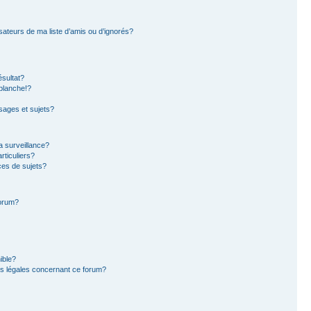
sateurs de ma liste d’amis ou d’ignorés?
sultat?
blanche!?
ages et sujets?
la surveillance?
rticuliers?
es de sujets?
forum?
ible?
ns légales concernant ce forum?