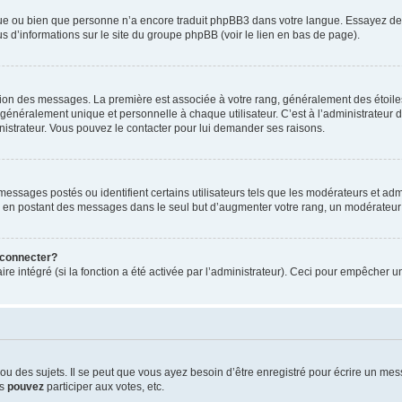
ngue ou bien que personne n’a encore traduit phpBB3 dans votre langue. Essayez de d
us d’informations sur le site du groupe phpBB (voir le lien en bas de page).
ation des messages. La première est associée à votre rang, généralement des étoile
éralement unique et personnelle à chaque utilisateur. C’est à l’administrateur d’ac
inistrateur. Vous pouvez le contacter pour lui demander ses raisons.
essages postés ou identifient certains utilisateurs tels que les modérateurs et admi
ums en postant des messages dans le seul but d’augmenter votre rang, un modérateu
 connecter?
ire intégré (si la fonction a été activée par l’administrateur). Ceci pour empêcher un
 des sujets. Il se peut que vous ayez besoin d’être enregistré pour écrire un mes
us
pouvez
participer aux votes, etc.