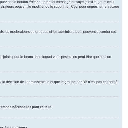
iquez sur le bouton
éditer
du premier message du sujet (c’est toujours celui
istrateurs peuvent le modifier ou le supprimer. Ceci pour empêcher le trucage
Seuls les modérateurs de groupes et les administrateurs peuvent accorder cet
iers joints pour le forum dans lequel vous postez, ou peut-être que seul un
 la décision de l’administrateur, et que le groupe phpBB n’est pas concerné
 étapes nécessaires pour ce faire.
on des brouillons
).