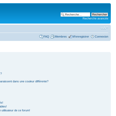
Recherche avancée
FAQ
Membres
M’enregistrer
Connexion
s?
paraissent dans une couleur différente?
és!
ables!
n utilisateur de ce forum!