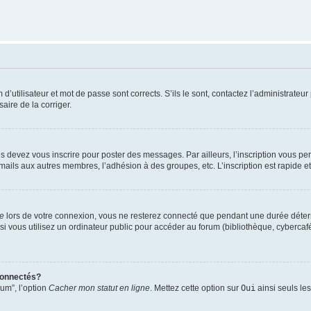
utilisateur et mot de passe sont corrects. S’ils le sont, contactez l’administrateur 
saire de la corriger.
s devez vous inscrire pour poster des messages. Par ailleurs, l’inscription vous p
mails aux autres membres, l’adhésion à des groupes, etc. L’inscription est rapide e
te
lors de votre connexion, vous ne resterez connecté que pendant une durée déterm
vous utilisez un ordinateur public pour accéder au forum (bibliothèque, cybercafé, u
connectés?
rum”, l’option
Cacher mon statut en ligne
. Mettez cette option sur
Oui
ainsi seuls le