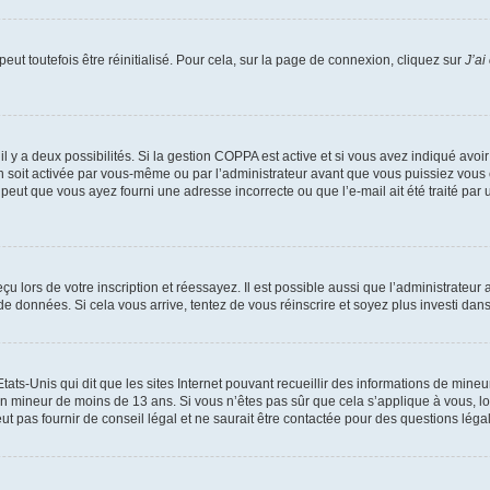
ut toutefois être réinitialisé. Pour cela, sur la page de connexion, cliquez sur
J’ai
, il y a deux possibilités. Si la gestion COPPA est active et si vous avez indiqué avoi
n soit activée par vous-même ou par l’administrateur avant que vous puissiez vous c
 peut que vous ayez fourni une adresse incorrecte ou que l’e-mail ait été traité par u
u lors de votre inscription et réessayez. Il est possible aussi que l’administrateur 
 de données. Si cela vous arrive, tentez de vous réinscrire et soyez plus investi dans
tats-Unis qui dit que les sites Internet pouvant recueillir des informations de mi
r un mineur de moins de 13 ans. Si vous n’êtes pas sûr que cela s’applique à vous, l
 pas fournir de conseil légal et ne saurait être contactée pour des questions légal