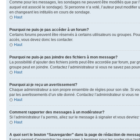
Comme pour les messages, les sondages ne peuvent être modifiés que par l’a
auquel est associé le sondage). Si personne n’a voté, l’auteur peut modifier
en changeant les intitulés en cours de sondage.
Haut
Pourquoi ne puis-je pas accéder à un forum?
Certains forums peuvent être réservés à certains utilisateurs ou groupes. Pour
accès, vous devez donc les contacter.
Haut
Pourquoi ne puis-je pas joindre des fichiers à mon message?
La possibilité d’ajouter des fichiers joints peut être accordée par forum, par g
groupe peut en joindre. Contactez l’administrateur si vous ne savez pas pourq
Haut
Pourquoi ai-je reçu un avertissement?
Chaque administrateur a son propre ensemble de règles pour son site. Si vou
par les avertissements d’un site donné. Contactez l’administrateur si vous n
Haut
Comment rapporter des messages à un modérateur?
Si l’administrateur l’a permis, allez sur le message à signaler et vous devri
Haut
A quoi sert le bouton “Sauvegarder” dans la page de rédaction de messa
Il vous permet d’enregistrer les messages à terminer pour les poster plus tard