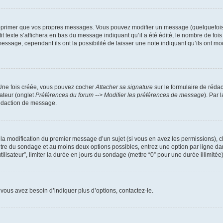
pprimer que vos propres messages. Vous pouvez modifier un message (quelquefois d
xte s’affichera en bas du message indiquant qu’il a été édité, le nombre de fois qu’
age, cependant ils ont la possibilité de laisser une note indiquant qu’ils ont modi
 Une fois créée, vous pouvez cocher
Attacher sa signature
sur le formulaire de réda
ateur (onglet
Préférences du forum --> Modifier les préférences de message
). Par 
rédaction de message.
u la modification du premier message d’un sujet (si vous en avez les permissions), c
titre du sondage et au moins deux options possibles, entrez une option par ligne
tilisateur”, limiter la durée en jours du sondage (mettre “0” pour une durée illimitée)
vous avez besoin d’indiquer plus d’options, contactez-le.