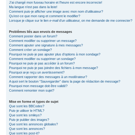
J’ai changé mon fuseau horaire et l’heure est encore incorrecte!
Ma langue n’est pas dans la liste!
Comment puis-je afficher une image avec mon nom d’utilisateur?
Qu’est-ce que mon rang et comment le modifier?
Lorsque je clique sur le lien
e-mail
d’un utilisateur, on me demande de me connecter?
Problèmes liés aux envois de messages
Comment poster dans un forum?
Comment modifier ou supprimer un message?
Comment ajouter une signature à mes messages?
Comment créer un sondage?
Pourquoi ne puis-je pas ajouter plus d’options à mon sondage?
Comment modifier ou supprimer un sondage?
Pourquoi ne puis-je pas accéder à un forum?
Pourquoi ne puis-je pas joindre des fichiers à mon message?
Pourquoi ai-je reçu un avertissement?
Comment rapporter des messages à un modérateur?
A quoi sert le bouton “Sauvegarder” dans la page de rédaction de message?
Pourquoi mon message doit être validé?
Comment remonter mon sujet?
Mise en forme et types de sujet
Que sont les BBCodes?
Puis-je utiliser le HTML?
Que sont les smileys?
Puis-je publier des images?
Que sont les annonces globales?
Que sont les annonces?
Que sont les post-it?