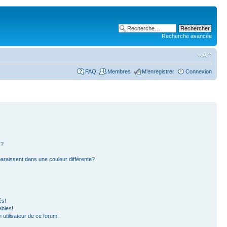
Recherche avancée
FAQ
Membres
M’enregistrer
Connexion
s?
paraissent dans une couleur différente?
és!
ables!
n utilisateur de ce forum!