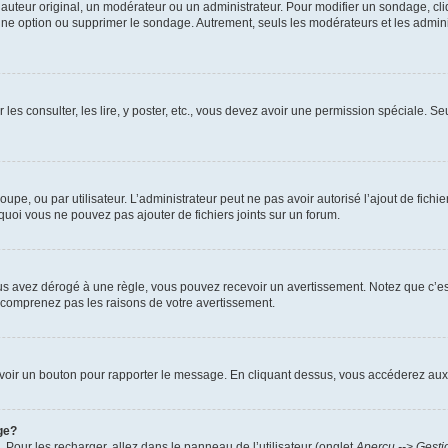
uteur original, un modérateur ou un administrateur. Pour modifier un sondage, cl
 une option ou supprimer le sondage. Autrement, seuls les modérateurs et les admin
 les consulter, les lire, y poster, etc., vous devez avoir une permission spéciale. 
roupe, ou par utilisateur. L’administrateur peut ne pas avoir autorisé l’ajout de fich
uoi vous ne pouvez pas ajouter de fichiers joints sur un forum.
s avez dérogé à une règle, vous pouvez recevoir un avertissement. Notez que c’est
e comprenez pas les raisons de votre avertissement.
ez voir un bouton pour rapporter le message. En cliquant dessus, vous accéderez aux
ge?
. Pour les recharger, allez dans le panneau de l’utilisateur (onglet
Aperçu --> Gesti