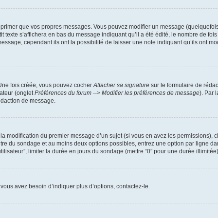
pprimer que vos propres messages. Vous pouvez modifier un message (quelquefois d
xte s’affichera en bas du message indiquant qu’il a été édité, le nombre de fois qu’
age, cependant ils ont la possibilité de laisser une note indiquant qu’ils ont modi
 Une fois créée, vous pouvez cocher
Attacher sa signature
sur le formulaire de réda
ateur (onglet
Préférences du forum --> Modifier les préférences de message
). Par 
rédaction de message.
u la modification du premier message d’un sujet (si vous en avez les permissions), c
titre du sondage et au moins deux options possibles, entrez une option par ligne
tilisateur”, limiter la durée en jours du sondage (mettre “0” pour une durée illimitée)
vous avez besoin d’indiquer plus d’options, contactez-le.