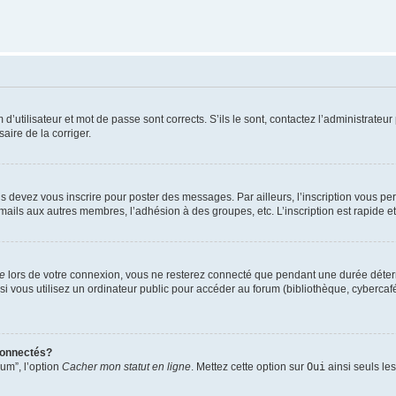
utilisateur et mot de passe sont corrects. S’ils le sont, contactez l’administrateur 
saire de la corriger.
s devez vous inscrire pour poster des messages. Par ailleurs, l’inscription vous p
mails aux autres membres, l’adhésion à des groupes, etc. L’inscription est rapide e
te
lors de votre connexion, vous ne resterez connecté que pendant une durée déterm
vous utilisez un ordinateur public pour accéder au forum (bibliothèque, cybercafé, u
connectés?
rum”, l’option
Cacher mon statut en ligne
. Mettez cette option sur
Oui
ainsi seuls le