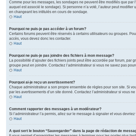
Comme pour les messages, les sondages ne peuvent être modifiés que par l’a
auquel est associé le sondage). Si personne n’a voté, l’auteur peut modifier
en changeant les intitulés en cours de sondage.
Haut
Pourquoi ne puis-je pas accéder à un forum?
Certains forums peuvent être réservés à certains utilisateurs ou groupes. Pour
accès, vous devez donc les contacter.
Haut
Pourquoi ne puis-je pas joindre des fichiers à mon message?
La possibilité d’ajouter des fichiers joints peut être accordée par forum, par g
groupe peut en joindre. Contactez l’administrateur si vous ne savez pas pourq
Haut
Pourquoi ai-je reçu un avertissement?
Chaque administrateur a son propre ensemble de règles pour son site. Si vou
par les avertissements d’un site donné. Contactez l’administrateur si vous n
Haut
Comment rapporter des messages à un modérateur?
Si l’administrateur l’a permis, allez sur le message à signaler et vous devri
Haut
A quoi sert le bouton “Sauvegarder” dans la page de rédaction de messa
Il vous permet d’enregistrer les messages à terminer pour les poster plus tard