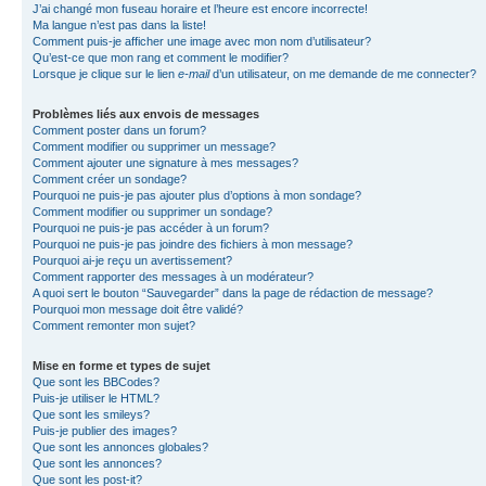
J’ai changé mon fuseau horaire et l’heure est encore incorrecte!
Ma langue n’est pas dans la liste!
Comment puis-je afficher une image avec mon nom d’utilisateur?
Qu’est-ce que mon rang et comment le modifier?
Lorsque je clique sur le lien
e-mail
d’un utilisateur, on me demande de me connecter?
Problèmes liés aux envois de messages
Comment poster dans un forum?
Comment modifier ou supprimer un message?
Comment ajouter une signature à mes messages?
Comment créer un sondage?
Pourquoi ne puis-je pas ajouter plus d’options à mon sondage?
Comment modifier ou supprimer un sondage?
Pourquoi ne puis-je pas accéder à un forum?
Pourquoi ne puis-je pas joindre des fichiers à mon message?
Pourquoi ai-je reçu un avertissement?
Comment rapporter des messages à un modérateur?
A quoi sert le bouton “Sauvegarder” dans la page de rédaction de message?
Pourquoi mon message doit être validé?
Comment remonter mon sujet?
Mise en forme et types de sujet
Que sont les BBCodes?
Puis-je utiliser le HTML?
Que sont les smileys?
Puis-je publier des images?
Que sont les annonces globales?
Que sont les annonces?
Que sont les post-it?