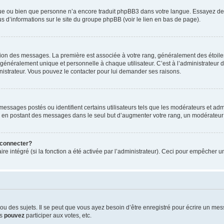
ngue ou bien que personne n’a encore traduit phpBB3 dans votre langue. Essayez de d
us d’informations sur le site du groupe phpBB (voir le lien en bas de page).
ation des messages. La première est associée à votre rang, généralement des étoile
éralement unique et personnelle à chaque utilisateur. C’est à l’administrateur d’ac
inistrateur. Vous pouvez le contacter pour lui demander ses raisons.
essages postés ou identifient certains utilisateurs tels que les modérateurs et admi
ums en postant des messages dans le seul but d’augmenter votre rang, un modérateu
 connecter?
ire intégré (si la fonction a été activée par l’administrateur). Ceci pour empêcher un
 des sujets. Il se peut que vous ayez besoin d’être enregistré pour écrire un mes
us
pouvez
participer aux votes, etc.