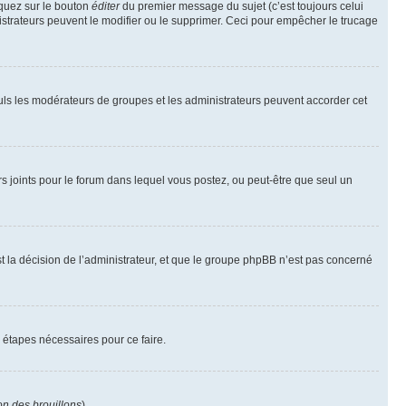
iquez sur le bouton
éditer
du premier message du sujet (c’est toujours celui
istrateurs peuvent le modifier ou le supprimer. Ceci pour empêcher le trucage
Seuls les modérateurs de groupes et les administrateurs peuvent accorder cet
iers joints pour le forum dans lequel vous postez, ou peut-être que seul un
 la décision de l’administrateur, et que le groupe phpBB n’est pas concerné
 étapes nécessaires pour ce faire.
on des brouillons
).