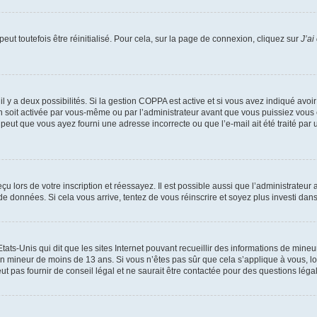
ut toutefois être réinitialisé. Pour cela, sur la page de connexion, cliquez sur
J’ai
, il y a deux possibilités. Si la gestion COPPA est active et si vous avez indiqué avoi
n soit activée par vous-même ou par l’administrateur avant que vous puissiez vous c
 peut que vous ayez fourni une adresse incorrecte ou que l’e-mail ait été traité par u
u lors de votre inscription et réessayez. Il est possible aussi que l’administrateur 
 de données. Si cela vous arrive, tentez de vous réinscrire et soyez plus investi dans
tats-Unis qui dit que les sites Internet pouvant recueillir des informations de mi
r un mineur de moins de 13 ans. Si vous n’êtes pas sûr que cela s’applique à vous, l
 pas fournir de conseil légal et ne saurait être contactée pour des questions légal