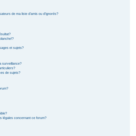
sateurs de ma liste d’amis ou d’ignorés?
sultat?
blanche!?
ages et sujets?
la surveillance?
rticuliers?
es de sujets?
forum?
ible?
ns légales concernant ce forum?