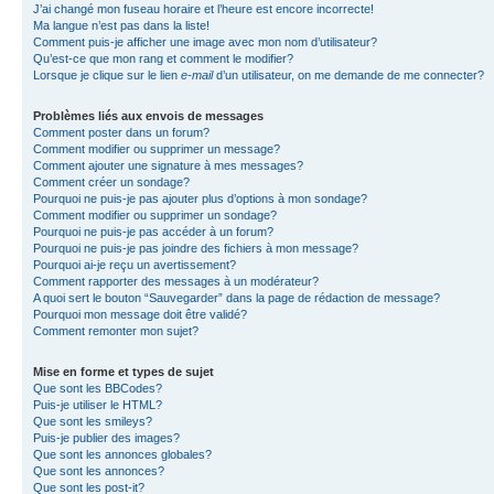
J’ai changé mon fuseau horaire et l’heure est encore incorrecte!
Ma langue n’est pas dans la liste!
Comment puis-je afficher une image avec mon nom d’utilisateur?
Qu’est-ce que mon rang et comment le modifier?
Lorsque je clique sur le lien
e-mail
d’un utilisateur, on me demande de me connecter?
Problèmes liés aux envois de messages
Comment poster dans un forum?
Comment modifier ou supprimer un message?
Comment ajouter une signature à mes messages?
Comment créer un sondage?
Pourquoi ne puis-je pas ajouter plus d’options à mon sondage?
Comment modifier ou supprimer un sondage?
Pourquoi ne puis-je pas accéder à un forum?
Pourquoi ne puis-je pas joindre des fichiers à mon message?
Pourquoi ai-je reçu un avertissement?
Comment rapporter des messages à un modérateur?
A quoi sert le bouton “Sauvegarder” dans la page de rédaction de message?
Pourquoi mon message doit être validé?
Comment remonter mon sujet?
Mise en forme et types de sujet
Que sont les BBCodes?
Puis-je utiliser le HTML?
Que sont les smileys?
Puis-je publier des images?
Que sont les annonces globales?
Que sont les annonces?
Que sont les post-it?