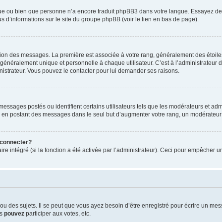
ngue ou bien que personne n’a encore traduit phpBB3 dans votre langue. Essayez de d
us d’informations sur le site du groupe phpBB (voir le lien en bas de page).
ation des messages. La première est associée à votre rang, généralement des étoile
éralement unique et personnelle à chaque utilisateur. C’est à l’administrateur d’ac
inistrateur. Vous pouvez le contacter pour lui demander ses raisons.
essages postés ou identifient certains utilisateurs tels que les modérateurs et admi
ums en postant des messages dans le seul but d’augmenter votre rang, un modérateu
 connecter?
ire intégré (si la fonction a été activée par l’administrateur). Ceci pour empêcher un
 des sujets. Il se peut que vous ayez besoin d’être enregistré pour écrire un mes
us
pouvez
participer aux votes, etc.