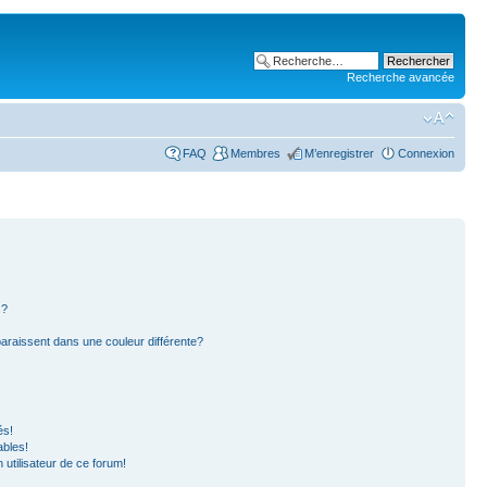
Recherche avancée
FAQ
Membres
M’enregistrer
Connexion
s?
paraissent dans une couleur différente?
és!
ables!
n utilisateur de ce forum!