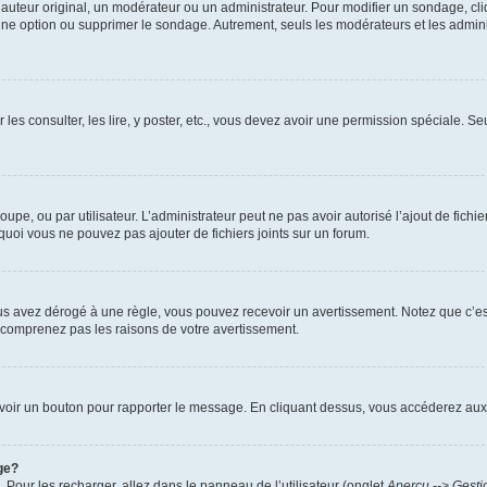
uteur original, un modérateur ou un administrateur. Pour modifier un sondage, cl
 une option ou supprimer le sondage. Autrement, seuls les modérateurs et les admin
 les consulter, les lire, y poster, etc., vous devez avoir une permission spéciale. 
roupe, ou par utilisateur. L’administrateur peut ne pas avoir autorisé l’ajout de fich
uoi vous ne pouvez pas ajouter de fichiers joints sur un forum.
s avez dérogé à une règle, vous pouvez recevoir un avertissement. Notez que c’est
e comprenez pas les raisons de votre avertissement.
ez voir un bouton pour rapporter le message. En cliquant dessus, vous accéderez aux
ge?
. Pour les recharger, allez dans le panneau de l’utilisateur (onglet
Aperçu --> Gesti