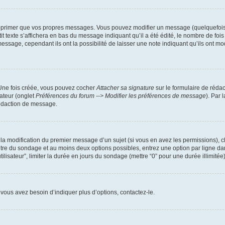
pprimer que vos propres messages. Vous pouvez modifier un message (quelquefois d
xte s’affichera en bas du message indiquant qu’il a été édité, le nombre de fois qu’
age, cependant ils ont la possibilité de laisser une note indiquant qu’ils ont modi
 Une fois créée, vous pouvez cocher
Attacher sa signature
sur le formulaire de réda
ateur (onglet
Préférences du forum --> Modifier les préférences de message
). Par 
rédaction de message.
u la modification du premier message d’un sujet (si vous en avez les permissions), c
titre du sondage et au moins deux options possibles, entrez une option par ligne
tilisateur”, limiter la durée en jours du sondage (mettre “0” pour une durée illimitée)
vous avez besoin d’indiquer plus d’options, contactez-le.