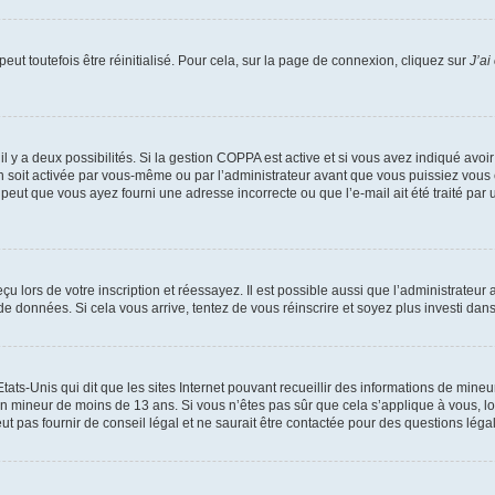
ut toutefois être réinitialisé. Pour cela, sur la page de connexion, cliquez sur
J’ai
, il y a deux possibilités. Si la gestion COPPA est active et si vous avez indiqué avoi
n soit activée par vous-même ou par l’administrateur avant que vous puissiez vous c
 peut que vous ayez fourni une adresse incorrecte ou que l’e-mail ait été traité par u
u lors de votre inscription et réessayez. Il est possible aussi que l’administrateur 
 de données. Si cela vous arrive, tentez de vous réinscrire et soyez plus investi dans
tats-Unis qui dit que les sites Internet pouvant recueillir des informations de mi
r un mineur de moins de 13 ans. Si vous n’êtes pas sûr que cela s’applique à vous, l
 pas fournir de conseil légal et ne saurait être contactée pour des questions légal