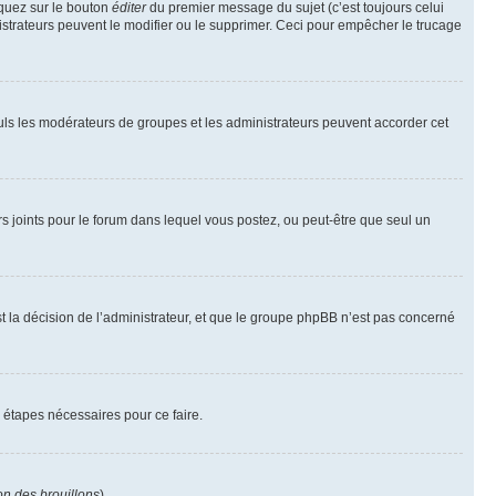
iquez sur le bouton
éditer
du premier message du sujet (c’est toujours celui
istrateurs peuvent le modifier ou le supprimer. Ceci pour empêcher le trucage
Seuls les modérateurs de groupes et les administrateurs peuvent accorder cet
iers joints pour le forum dans lequel vous postez, ou peut-être que seul un
 la décision de l’administrateur, et que le groupe phpBB n’est pas concerné
 étapes nécessaires pour ce faire.
on des brouillons
).