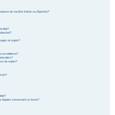
sateurs de ma liste d’amis ou d’ignorés?
sultat?
blanche!?
ages et sujets?
la surveillance?
rticuliers?
es de sujets?
forum?
ible?
ns légales concernant ce forum?