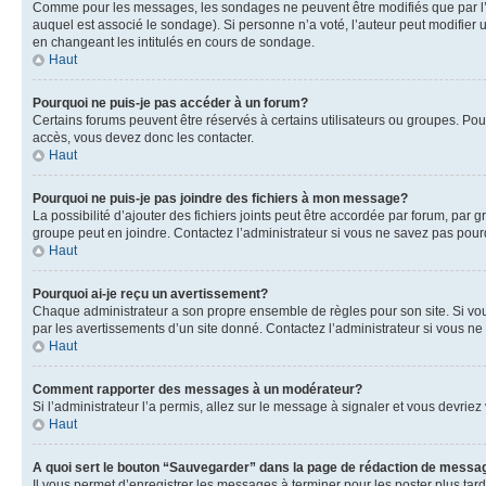
Comme pour les messages, les sondages ne peuvent être modifiés que par l’a
auquel est associé le sondage). Si personne n’a voté, l’auteur peut modifier
en changeant les intitulés en cours de sondage.
Haut
Pourquoi ne puis-je pas accéder à un forum?
Certains forums peuvent être réservés à certains utilisateurs ou groupes. Pour
accès, vous devez donc les contacter.
Haut
Pourquoi ne puis-je pas joindre des fichiers à mon message?
La possibilité d’ajouter des fichiers joints peut être accordée par forum, par g
groupe peut en joindre. Contactez l’administrateur si vous ne savez pas pourq
Haut
Pourquoi ai-je reçu un avertissement?
Chaque administrateur a son propre ensemble de règles pour son site. Si vou
par les avertissements d’un site donné. Contactez l’administrateur si vous n
Haut
Comment rapporter des messages à un modérateur?
Si l’administrateur l’a permis, allez sur le message à signaler et vous devri
Haut
A quoi sert le bouton “Sauvegarder” dans la page de rédaction de messa
Il vous permet d’enregistrer les messages à terminer pour les poster plus tard