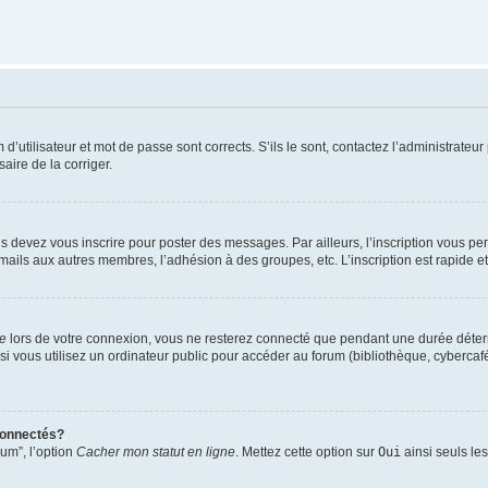
utilisateur et mot de passe sont corrects. S’ils le sont, contactez l’administrateur 
saire de la corriger.
s devez vous inscrire pour poster des messages. Par ailleurs, l’inscription vous p
mails aux autres membres, l’adhésion à des groupes, etc. L’inscription est rapide e
te
lors de votre connexion, vous ne resterez connecté que pendant une durée déterm
vous utilisez un ordinateur public pour accéder au forum (bibliothèque, cybercafé, u
connectés?
rum”, l’option
Cacher mon statut en ligne
. Mettez cette option sur
Oui
ainsi seuls le